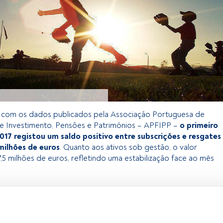
 com os dados publicados pela Associação Portuguesa de
e Investimento, Pensões e Patrimónios – APFIPP –
o primeiro
017 registou um saldo positivo entre subscrições e resgates
milhões de euros
. Quanto aos ativos sob gestão, o valor
,5 milhões de euros, refletindo uma estabilização face ao mês
exclusivo para os utilizadores registados da FundsPeople. Se já
o, aceda através do botão Login. Se ainda não tem conta,