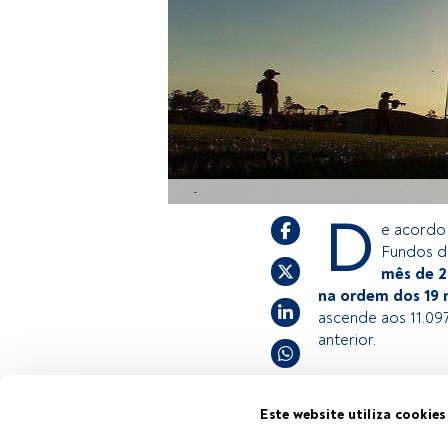
-
D
e acordo
Fundos d
mês de 2
na ordem dos 19 
ascende aos 11.097
anterior.
Este é um artigo 
Este website utiliza cookies
estiver registad