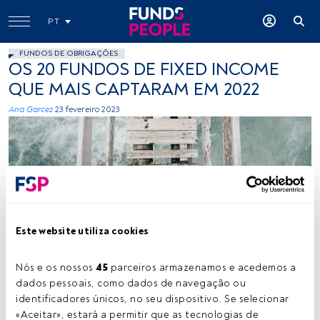
PT
FUNDOS DE OBRIGAÇÕES
OS 20 FUNDOS DE FIXED INCOME
QUE MAIS CAPTARAM EM 2022
Ana Garcez
23 fevereiro 2023
Este website utiliza cookies
Créditos: Benjamin Davies (Unsplash)
Nós e os nossos 
45
 parceiros armazenamos e acedemos a 
dados pessoais, como dados de navegação ou 
Tempo de leitura:
2 min.
identificadores únicos, no seu dispositivo. Se selecionar 
«Aceitar», estará a permitir que as tecnologias de 