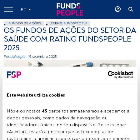
PT
FUNDOS DE AÇÕES
RATING FUNDSPEOPLE
OS FUNDOS DE AÇÕES DO SETOR DA
SAÚDE COM RATING FUNDSPEOPLE
2025
FundsPeople .
19 setembro 2025
Este website utiliza cookies
Nós e os nossos 
45
 parceiros armazenamos e acedemos a 
Saúde. Imagem gerada pelo ChatGPT
dados pessoais, como dados de navegação ou 
identificadores únicos, no seu dispositivo. Se selecionar 
«Aceitar», estará a permitir que as tecnologias de 
Tempo de leitura:
2 min.
rastreamento apoiem os objetivos apresentados em «nós 