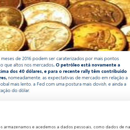
o meses de 2016 podem ser caraterizados por mais pontos
do que altos nos mercados
. O petróleo está novamente a
cima dos 40 dólares, e para o recente rally têm contribuído
res,
nomeadamente, as expectativas de mercado em relação a
obal mais lento, a Fed com uma postura mais dovish, e ainda a
zação do dólar.
 exclusivo para os utilizadores registados da FundsPeople. Se já
o, aceda através do botão Login. Se ainda não tem conta,
egistar-se e a desfrutar de todo o universo que a
ros armazenamos e acedemos a dados pessoais, como dados de n