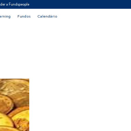
der a Fundspeople
arning
Fundos
Calendário