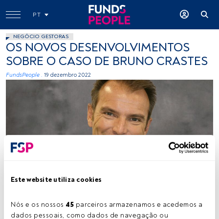
PT
NEGÓCIO GESTORAS
OS NOVOS DESENVOLVIMENTOS
SOBRE O CASO DE BRUNO CRASTES
FundsPeople .
19 dezembro 2022
Bruno Crastes. Créditos: Cedida (H2O AM)
Este website utiliza cookies
Tempo de leitura:
1 min.
Nós e os nossos 
45
 parceiros armazenamos e acedemos a 
dados pessoais, como dados de navegação ou 