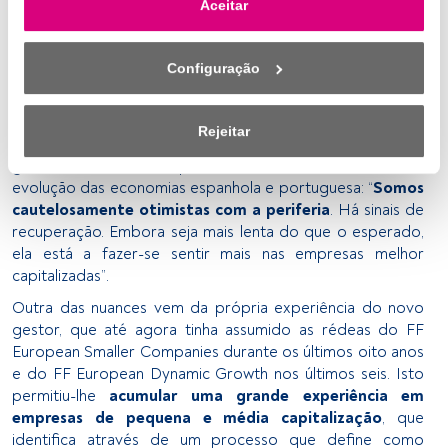
títulos
. “A estratégia vai ser exatamente a mesma. O que
Aceitar
link «Preferências de privacidade» que aparece na parte 
vai ser diferente, dada a natureza do mercado,
é que vou
inferior da página web (ou no ícone flutuante que se 
ser mais pragmático mas vou procurar mais qualidade”.
encontra na parte inferior esquerda da página web). As 
Configuração
O gestor assinala que a sua
alocação por países
– há que
suas opções terão efeito dentro do nosso âmbito de 
recordar que o FF Iberia pode investir um máximo de 20%
consentimento. Para saber mais, consulte a nossa política 
da sua carteira em ações portuguesas – “
vai depender de
de privacidade.
Rejeitar
onde é que veem mais oportunidades
”. A este nível, o
gestor mostra uma opinião muito moderada sobre a
Nós e os nossos parceiros tratamos os dados para 
evolução das economias espanhola e portuguesa: “
Somos
fornecer:
cautelosamente otimistas com a periferia
. Há sinais de
recuperação. Embora seja mais lenta do que o esperado,
Utilizar dados de localização geográfica precisa. Analisar 
ela está a fazer-se sentir mais nas empresas melhor
ativamente as características do dispositivo para sua 
capitalizadas”.
identificação. Armazenar as informações num dispositivo 
e/ou aceder às mesmas. Publicidade e conteúdo 
Outra das nuances vem da própria experiência do novo
personalizados, medição de publicidade e conteúdo, 
gestor, que até agora tinha assumido as rédeas do FF
pesquisa de audiência e desenvolvimento de serviços.
European Smaller Companies durante os últimos oito anos
e do FF European Dynamic Growth nos últimos seis. Isto
Lista de parceiros (fornecedores)
permitiu-lhe
acumular uma grande experiência em
empresas de pequena e média capitalização
, que
identifica através de um processo que define como