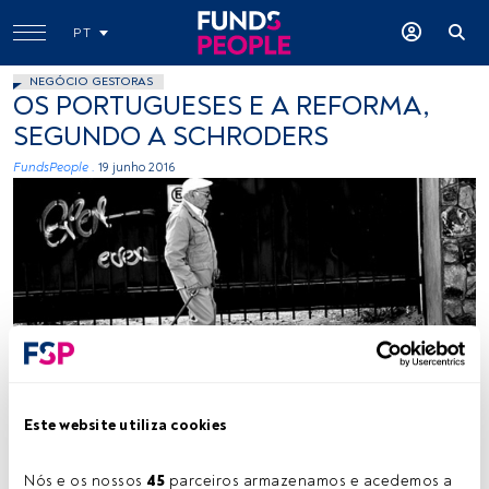
PT
NEGÓCIO GESTORAS
OS PORTUGUESES E A REFORMA,
SEGUNDO A SCHRODERS
FundsPeople .
19 junho 2016
V1ctor, Flickr, Creative Commons
Este website utiliza cookies
Tempo de leitura:
2 min.
Nós e os nossos 
45
 parceiros armazenamos e acedemos a 