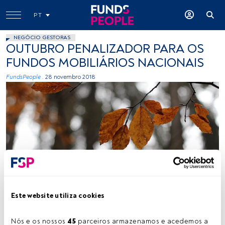
PT
NEGÓCIO GESTORAS
OUTUBRO PENALIZADOR PARA OS
FUNDOS MOBILIÁRIOS NACIONAIS
FundsPeople .
28 novembro 2018
Photo by Claus Grünstäudl on Unsplash
Este website utiliza cookies
Tempo de leitura:
2 min.
Nós e os nossos 
45
 parceiros armazenamos e acedemos a 