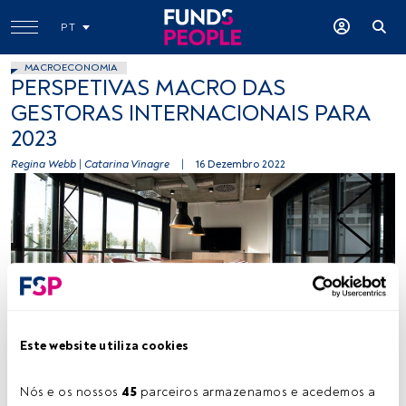
PT
MACROECONOMIA
PERSPETIVAS MACRO DAS
GESTORAS INTERNACIONAIS PARA
2023
Regina Webb
|
Catarina Vinagre
|
16 Dezembro 2022
Créditos: Nastuh Abootalebi (Unsplash)
Este website utiliza cookies
Nós e os nossos 
45
 parceiros armazenamos e acedemos a 
Tempo de leitura:
1 min.