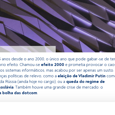
5 anos desde o ano 2000, o único ano que pode gabar-se de te
prio efeito. Chamou-se
efeito 2000
e prometia provocar o cao
os sistemas informáticos, mas acabou por ser apenas um susto.
ças políticas de relevo, como a
eleição de Vladimir Putin
com
da Rússia (ainda hoje no cargo), ou a
queda do regime de
goslávia
. Também houve uma grande crise de mercado: o
 bolha das dotcom
.
 exclusivo para os utilizadores registados da FundsPeople. Se já