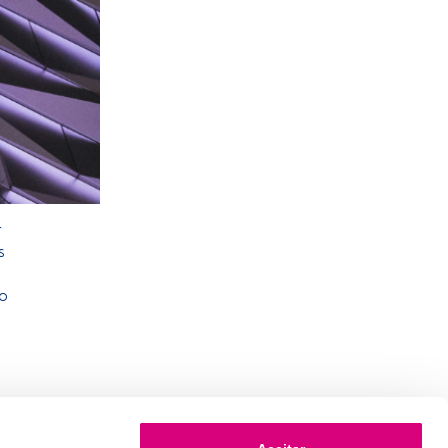
r
s
o