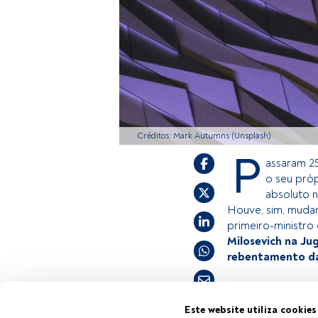
Créditos: Mark Autumns (Unsplash)
P
assaram 2
o seu pró
absoluto n
Houve, sim, mudan
primeiro-ministro 
Milosevich na Ju
rebentamento da
Este é um artigo
Este website utiliza cookies