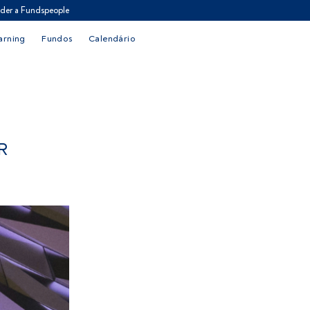
der a Fundspeople
arning
Fundos
Calendário
R