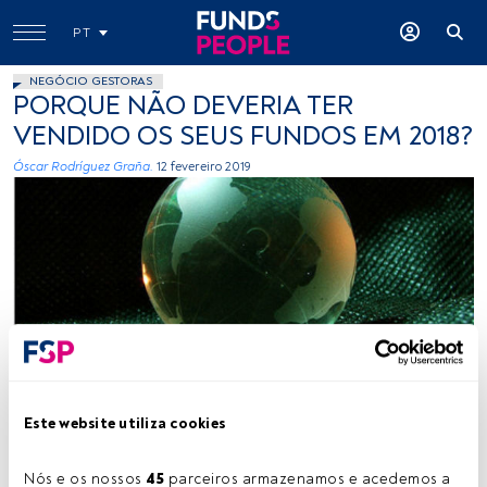
PT
NEGÓCIO GESTORAS
PORQUE NÃO DEVERIA TER
VENDIDO OS SEUS FUNDOS EM 2018?
Óscar Rodríguez Graña.
12 fevereiro 2019
HipolitoLuiz, Flickr Creative Commons
Este website utiliza cookies
Tempo de leitura:
4 min.
Nós e os nossos 
45
 parceiros armazenamos e acedemos a 