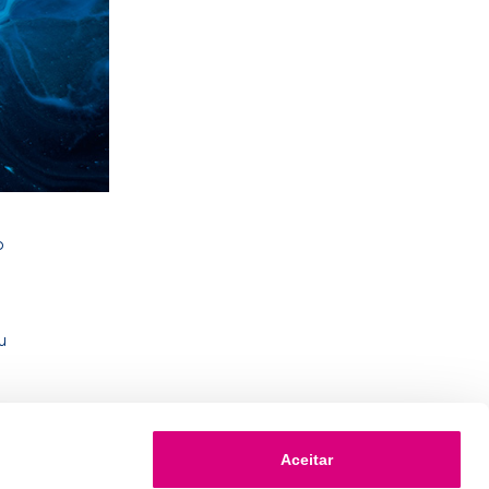
o
u
Aceitar