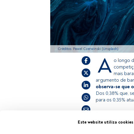
Créditos: Pawel Czerwinski (Unsplash)
A
o longo d
competiçã
mais bara
argumento de band
observa-se que o
Dos 0,38% que, 
para os 0,35% atua
Este é um artigo
Este website utiliza cookies
estiver registad
Tempo de leitura:
3 min.