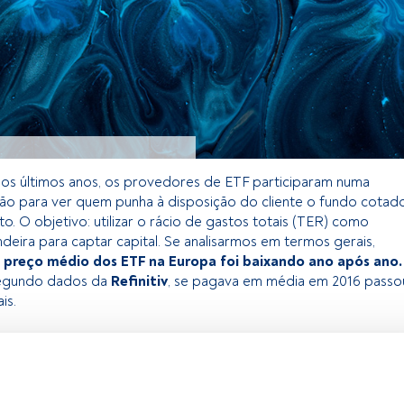
os últimos anos, os provedores de ETF participaram numa
o para ver quem punha à disposição do cliente o fundo cotad
to. O objetivo: utilizar o rácio de gastos totais (TER) como
eira para captar capital. Se analisarmos em termos gerais,
 preço médio dos ETF na Europa foi baixando ano após ano.
segundo dados da
Refinitiv
, se pagava em média em 2016 passo
is.
 exclusivo para os utilizadores registados da FundsPeople. Se já
o, aceda através do botão Login. Se ainda não tem conta,