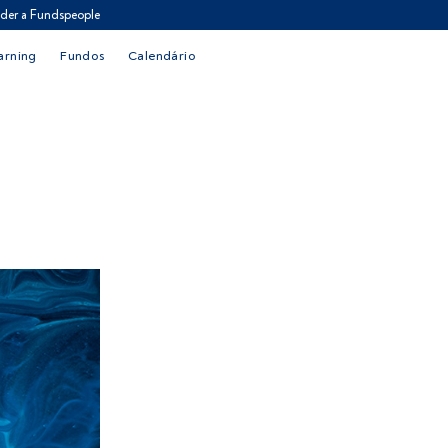
der a Fundspeople
arning
Fundos
Calendário