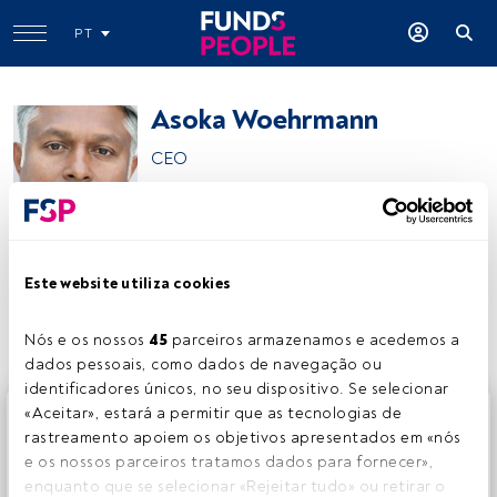
PT
Asoka Woehrmann
CEO
Asoka Woehrmann
Este website utiliza cookies
Partilhar:
Nós e os nossos 
45
 parceiros armazenamos e acedemos a 
dados pessoais, como dados de navegação ou 
identificadores únicos, no seu dispositivo. Se selecionar 
Este é um artigo exclusivo para os utilizadores registados
«Aceitar», estará a permitir que as tecnologias de 
da FundsPeople. Se já estiver registado, aceda através do
rastreamento apoiem os objetivos apresentados em «nós 
botão Login. Se ainda não tem conta, convidamo-lo a
e os nossos parceiros tratamos dados para fornecer», 
registar-se e a desfrutar de todo o universo que a
enquanto que se selecionar «Rejeitar tudo» ou retirar o 