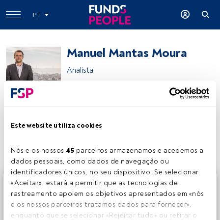
PT
Manuel Mantas Moura
Analista
Manuel Mantas Moura
Este website utiliza cookies
Partilhar:
Nós e os nossos 
45
 parceiros armazenamos e acedemos a 
dados pessoais, como dados de navegação ou 
identificadores únicos, no seu dispositivo. Se selecionar 
Este é um artigo exclusivo para os utilizadores registados
«Aceitar», estará a permitir que as tecnologias de 
da FundsPeople. Se já estiver registado, aceda através do
rastreamento apoiem os objetivos apresentados em «nós 
botão Login. Se ainda não tem conta, convidamo-lo a
e os nossos parceiros tratamos dados para fornecer», 
registar-se e a desfrutar de todo o universo que a
enquanto que se selecionar «Rejeitar tudo» ou retirar o 