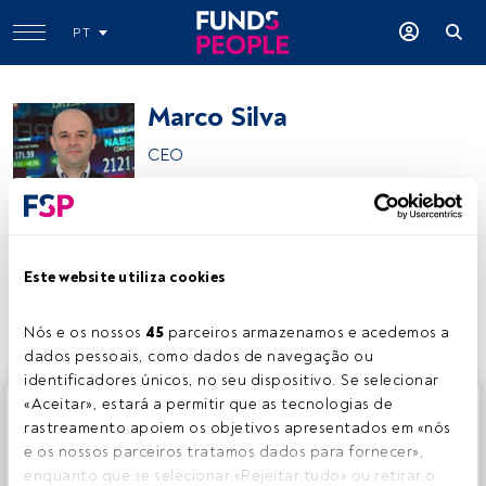
PT
Marco Silva
CEO
Marco Silva
Este website utiliza cookies
Partilhar:
Nós e os nossos 
45
 parceiros armazenamos e acedemos a 
dados pessoais, como dados de navegação ou 
identificadores únicos, no seu dispositivo. Se selecionar 
Este é um artigo exclusivo para os utilizadores registados
«Aceitar», estará a permitir que as tecnologias de 
da FundsPeople. Se já estiver registado, aceda através do
rastreamento apoiem os objetivos apresentados em «nós 
botão Login. Se ainda não tem conta, convidamo-lo a
e os nossos parceiros tratamos dados para fornecer», 
registar-se e a desfrutar de todo o universo que a
enquanto que se selecionar «Rejeitar tudo» ou retirar o 