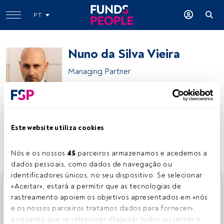
PT
Nuno da Silva Vieira
Managing Partner
Nuno da Silva Vieira
Este website utiliza cookies
Partilhar:
Nós e os nossos 
45
 parceiros armazenamos e acedemos a 
dados pessoais, como dados de navegação ou 
identificadores únicos, no seu dispositivo. Se selecionar 
Este é um artigo exclusivo para os utilizadores registados
«Aceitar», estará a permitir que as tecnologias de 
da FundsPeople. Se já estiver registado, aceda através do
rastreamento apoiem os objetivos apresentados em «nós 
botão Login. Se ainda não tem conta, convidamo-lo a
e os nossos parceiros tratamos dados para fornecer», 
registar-se e a desfrutar de todo o universo que a
enquanto que se selecionar «Rejeitar tudo» ou retirar o 