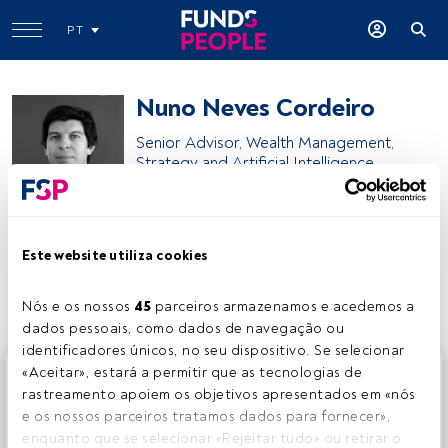
PT
Nuno Neves Cordeiro
Senior Advisor, Wealth Management,
Strategy and Artificial Intelligence
Nuno Neves Cordeiro
Este website utiliza cookies
Partilhar:
Nós e os nossos 
45
 parceiros armazenamos e acedemos a 
dados pessoais, como dados de navegação ou 
identificadores únicos, no seu dispositivo. Se selecionar 
Este é um artigo exclusivo para os utilizadores registados
«Aceitar», estará a permitir que as tecnologias de 
da FundsPeople. Se já estiver registado, aceda através do
rastreamento apoiem os objetivos apresentados em «nós 
botão Login. Se ainda não tem conta, convidamo-lo a
e os nossos parceiros tratamos dados para fornecer», 
registar-se e a desfrutar de todo o universo que a
enquanto que se selecionar «Rejeitar tudo» ou retirar o 