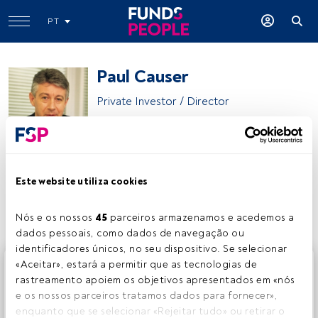
PT
Paul Causer
Private Investor / Director
Paul Causer
Este website utiliza cookies
Partilhar:
Nós e os nossos 
45
 parceiros armazenamos e acedemos a 
dados pessoais, como dados de navegação ou 
identificadores únicos, no seu dispositivo. Se selecionar 
Este é um artigo exclusivo para os utilizadores registados
«Aceitar», estará a permitir que as tecnologias de 
da FundsPeople. Se já estiver registado, aceda através do
rastreamento apoiem os objetivos apresentados em «nós 
botão Login. Se ainda não tem conta, convidamo-lo a
e os nossos parceiros tratamos dados para fornecer», 
registar-se e a desfrutar de todo o universo que a
enquanto que se selecionar «Rejeitar tudo» ou retirar o 