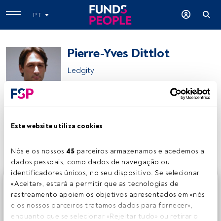
PT
Pierre-Yves Dittlot
Ledgity
Pierre-Yves Dittlot
Este website utiliza cookies
Partilhar:
Nós e os nossos 
45
 parceiros armazenamos e acedemos a 
dados pessoais, como dados de navegação ou 
identificadores únicos, no seu dispositivo. Se selecionar 
Este é um artigo exclusivo para os utilizadores registados
«Aceitar», estará a permitir que as tecnologias de 
da FundsPeople. Se já estiver registado, aceda através do
rastreamento apoiem os objetivos apresentados em «nós 
botão Login. Se ainda não tem conta, convidamo-lo a
e os nossos parceiros tratamos dados para fornecer», 
registar-se e a desfrutar de todo o universo que a
enquanto que se selecionar «Rejeitar tudo» ou retirar o 