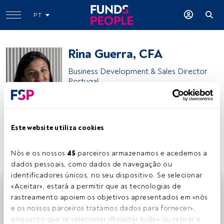
PT
Rina Guerra, CFA
Business Development & Sales Director
Portugal
Rina Guerra, CFA
Este website utiliza cookies
Partilhar:
Nós e os nossos 
45
 parceiros armazenamos e acedemos a 
dados pessoais, como dados de navegação ou 
identificadores únicos, no seu dispositivo. Se selecionar 
Este é um artigo exclusivo para os utilizadores registados
«Aceitar», estará a permitir que as tecnologias de 
da FundsPeople. Se já estiver registado, aceda através do
rastreamento apoiem os objetivos apresentados em «nós 
botão Login. Se ainda não tem conta, convidamo-lo a
e os nossos parceiros tratamos dados para fornecer», 
registar-se e a desfrutar de todo o universo que a
enquanto que se selecionar «Rejeitar tudo» ou retirar o 