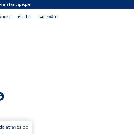
der a Fundspeople
arning
Fundos
Calendário
eda através do
 a