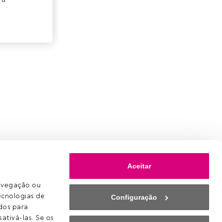
Aceitar
avegação ou 
ecnologias de 
Configuração
os para 
ativá-las. Se os 