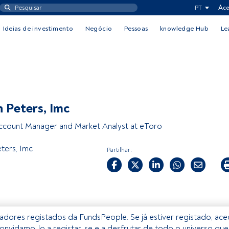
PT
Ace
Ideias de investimento
Negócio
Pessoas
knowledge Hub
Le
 Peters, Imc
ccount Manager and Market Analyst at eToro
ters, Imc
Partilhar:
izadores registados da FundsPeople. Se já estiver registado, ac
onvidamo-lo a registar-se e a desfrutar de todo o universo que