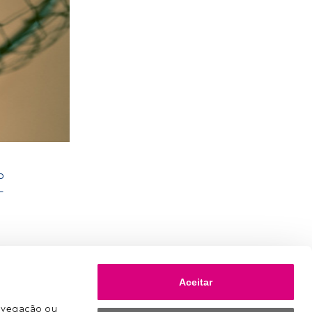
o
–
Aceitar
avegação ou 