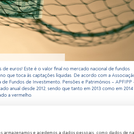
s de euros! Este é o valor final no mercado nacional de fundos
s no que toca às captações líquidas. De acordo com a Associaçã
 de Fundos de Investimento, Pensões e Patrimónios – APFIPP 
ltado anual desde 2012, sendo que tanto em 2013 como em 2014
cado a vermelho.
 exclusivo para os utilizadores registados da FundsPeople. Se já
o, aceda através do botão Login. Se ainda não tem conta,
egistar-se e a desfrutar de todo o universo que a
ros armazenamos e acedemos a dados pessoais, como dados de n