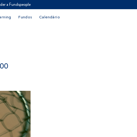
der a Fundspeople
arning
Fundos
Calendário
00