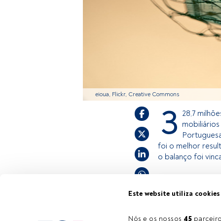
eioua, Flickr, Creative Commons
3
28,7 milhõe
mobiliário
Portuguesa
foi o melhor resu
o balanço foi vin
Este é um artigo
Este website utiliza cookies
estiver registad
convidamo-lo a r
Nós e os nossos 
45
 parcei