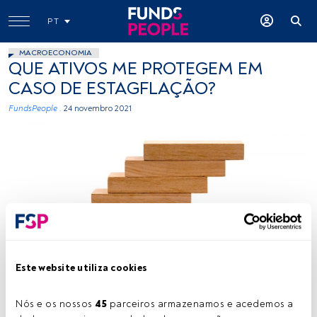
PT
MACROECONOMIA
QUE ATIVOS ME PROTEGEM EM
CASO DE ESTAGFLAÇÃO?
FundsPeople .
24 novembro 2021
Créditos: Volodymyr Hryshchenko (Unsplash)
Este website utiliza cookies
Tempo de leitura:
2 min.
Nós e os nossos 
45
 parceiros armazenamos e acedemos a 