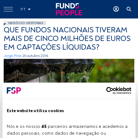
PT
NEGÓCIO GESTORAS
QUE FUNDOS NACIONAIS TIVERAM
MAIS DE CINCO MILHÕES DE EUROS
EM CAPTAÇÕES LÍQUIDAS?
Jorge Pires
25 outubro 2016
Este website utiliza cookies
HélioAraújo, Flickr, Creative Commons
Nós e os nossos 
45
 parceiros armazenamos e acedemos a 
dados pessoais, como dados de navegação ou 
Tempo de leitura:
2 min.