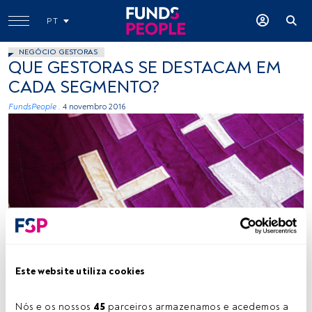
PT
NEGÓCIO GESTORAS
QUE GESTORAS SE DESTACAM EM
CADA SEGMENTO?
FundsPeople .
4 novembro 2016
digs&bean, Flickr, Creative Commons
Este website utiliza cookies
Tempo de leitura:
2 min.
Nós e os nossos 
45
 parceiros armazenamos e acedemos a 