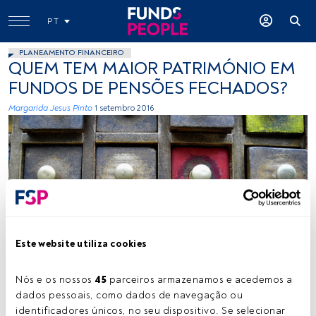
PT
PLANEAMENTO FINANCEIRO
QUEM TEM MAIOR PATRIMÓNIO EM
FUNDOS DE PENSÕES FECHADOS?
Margarida Jesus Pinto
1 setembro 2016
Robin Jaffray, Flickr, Creative Commons
Este website utiliza cookies
Nós e os nossos 
45
 parceiros armazenamos e acedemos a 
Tempo de leitura:
1 min.
dados pessoais, como dados de navegação ou 
identificadores únicos, no seu dispositivo. Se selecionar 