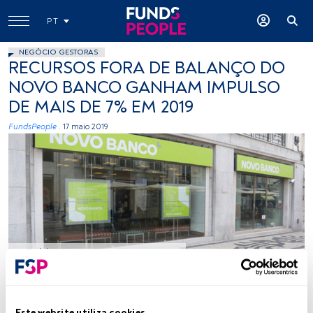
PT
NEGÓCIO GESTORAS
RECURSOS FORA DE BALANÇO DO
NOVO BANCO GANHAM IMPULSO
DE MAIS DE 7% EM 2019
FundsPeople .
17 maio 2019
Cedida
Tempo de leitura:
1 min.
Este website utiliza cookies