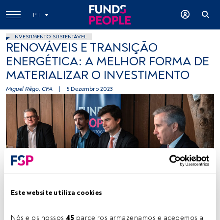
PT
INVESTIMENTO SUSTENTÁVEL
RENOVÁVEIS E TRANSIÇÃO
ENERGÉTICA: A MELHOR FORMA DE
MATERIALIZAR O INVESTIMENTO
Miguel Rêgo, CFA
|
5 Dezembro 2023
Este website utiliza cookies
Tempo de leitura:
27 s.
Nós e os nossos 
45
 parceiros armazenamos e acedemos a 