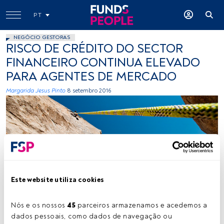
PT
NEGÓCIO GESTORAS
RISCO DE CRÉDITO DO SECTOR
FINANCEIRO CONTINUA ELEVADO
PARA AGENTES DE MERCADO
Margarida Jesus Pinto
8 setembro 2016
Este website utiliza cookies
LIGHTPLAY, Flickr, Creative Commons
Nós e os nossos 
45
 parceiros armazenamos e acedemos a 
dados pessoais, como dados de navegação ou 
Tempo de leitura:
1 s.