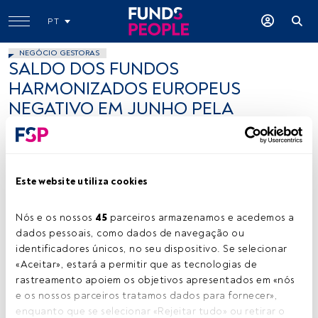
PT
NEGÓCIO GESTORAS
SALDO DOS FUNDOS
HARMONIZADOS EUROPEUS
NEGATIVO EM JUNHO PELA
PRIMEIRA ESTE ANO
FundsPeople .
31 agosto 2012
Este website utiliza cookies
Tempo de leitura:
1 min.
Nós e os nossos 
45
 parceiros armazenamos e acedemos a 
D
dados pessoais, como dados de navegação ou 
e acordo com os dados divulgados pela Efama (European
identificadores únicos, no seu dispositivo. Se selecionar 
Fund and Asset Management Association), em Junho as
«Aceitar», estará a permitir que as tecnologias de 
subscrições líquidas foram negativas em 33 mil milhões de
rastreamento apoiem os objetivos apresentados em «nós 
euros, depois de, no mês anterior, o saldo ter sido positivo em 22 mil
e os nossos parceiros tratamos dados para fornecer», 
milhões.
enquanto que se selecionar «Rejeitar tudo» ou retirar o 