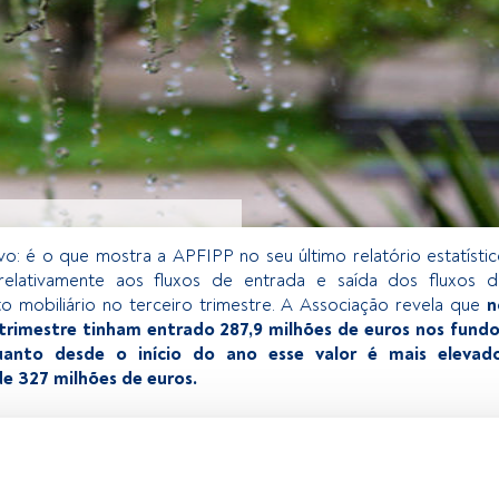
ivo: é o que mostra a APFIPP no seu último relatório estatísti
 relativamente aos fluxos de entrada e saída dos fluxos 
to mobiliário no terceiro trimestre. A Associação revela que
n
o trimestre tinham entrado 287,9 milhões de euros nos fund
uanto desde o início do ano esse valor é mais elevado
 327 milhões de euros.
exclusivo para os utilizadores registados da FundsPeople. Se já
o, aceda através do botão Login. Se ainda não tem conta,