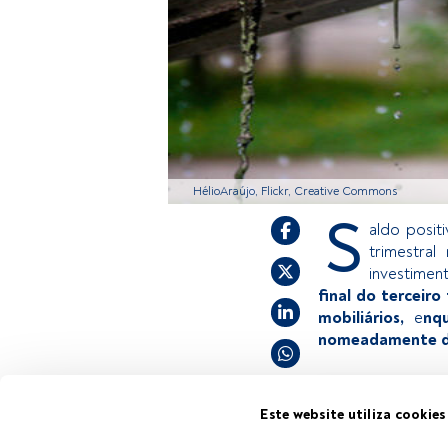
HélioAraújo, Flickr, Creative Commons
S
aldo posit
trimestral
investimen
final do terceir
mobiliários,
e
nq
nomeadamente de
Este é um artigo 
Este website utiliza cookies
estiver registad