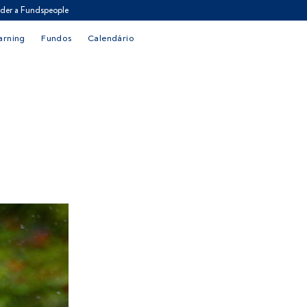
der a Fundspeople
arning
Fundos
Calendário