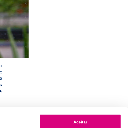
co
de
o
os
,
Aceitar