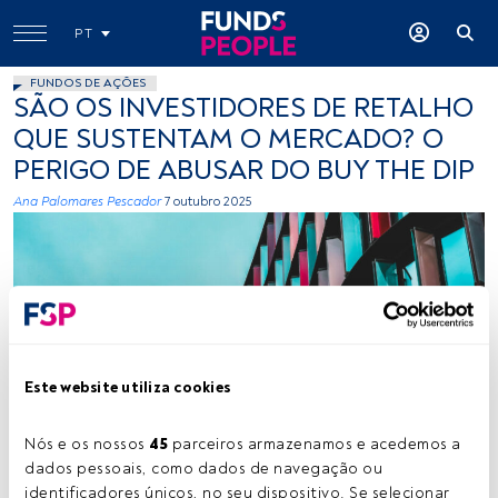
PT
FUNDOS DE AÇÕES
SÃO OS INVESTIDORES DE RETALHO
QUE SUSTENTAM O MERCADO? O
PERIGO DE ABUSAR DO BUY THE DIP
Ana Palomares Pescador
7 outubro 2025
Este website utiliza cookies
Créditos: Joshua Fuller (Unsplash)
Nós e os nossos 
45
 parceiros armazenamos e acedemos a 
dados pessoais, como dados de navegação ou 
Tempo de leitura:
2 min.
identificadores únicos, no seu dispositivo. Se selecionar 