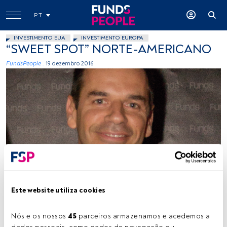
PT
INVESTIMENTO EUA
INVESTIMENTO EUROPA
“SWEET SPOT” NORTE-AMERICANO
FundsPeople .
19 dezembro 2016
-
Este website utiliza cookies
Tempo de leitura:
3 min.
C
Nós e os nossos 
45
 parceiros armazenamos e acedemos a 
om os olhos postos no novo ano,
Bernardo