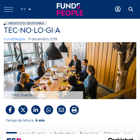
PT
NEGÓCIO GESTORAS
TEC·NO·LO·GI·A
FundsPeople .
17 dezembro 2019
Vitor Duarte
Tempo de leitura:
6 min.
T
ec·no·lo·gi·a; substantivo feminino: Ciência cujo