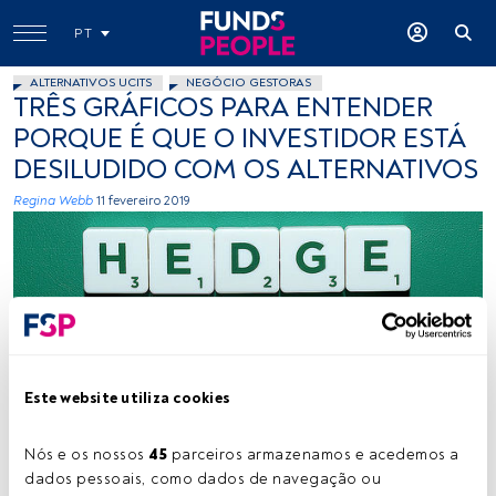
PT
ALTERNATIVOS UCITS
NEGÓCIO GESTORAS
TRÊS GRÁFICOS PARA ENTENDER
PORQUE É QUE O INVESTIDOR ESTÁ
DESILUDIDO COM OS ALTERNATIVOS
Regina Webb
11 fevereiro 2019
Este website utiliza cookies
flickr
Nós e os nossos 
45
 parceiros armazenamos e acedemos a 
dados pessoais, como dados de navegação ou 
Tempo de leitura:
1 min.