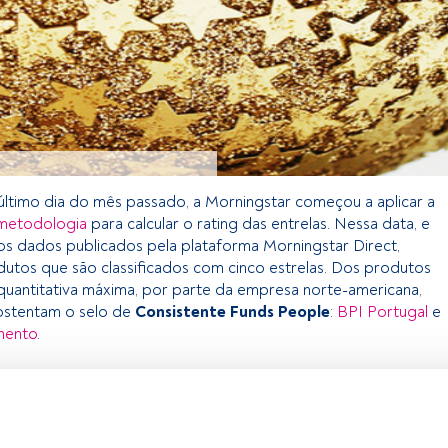
 último dia do mês passado, a Morningstar começou a aplicar a
metodologia
para calcular o rating das entrelas. Nessa data, e
s dados publicados pela plataforma Morningstar Direct,
dutos que são classificados com cinco estrelas. Dos produtos
 quantitativa máxima, por parte da empresa norte-americana,
ostentam o selo de
Consistente
Funds
People
:
BPI Portugal
e
mento
.
exclusivo para os utilizadores registados da FundsPeople. Se já
o, aceda através do botão Login. Se ainda não tem conta,