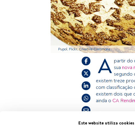
Pupol, Flickr, Creative Commons
A
partir do
sua
nova 
segundo o
existem treze pro
com classificação
existem dois que 
ainda o
CA Rendi
Este é um artigo 
Este website utiliza cookies
estiver registad
Tempo de leitura:
1 min.