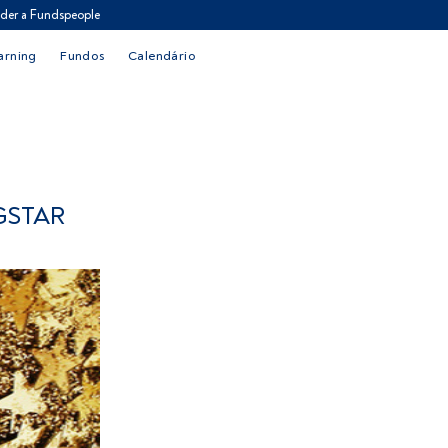
der a Fundspeople
arning
Fundos
Calendário
GSTAR