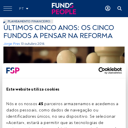
PT
PLANEAMENTO FINANCEIRO
ÚLTIMOS CINCO ANOS: OS CINCO
FUNDOS A PENSAR NA REFORMA
Jorge Pires
13 outubro 2016
Este website utiliza cookies
TheTelephoneGirl, Flickr, Creative Commons
Nós e os nossos 
45
 parceiros armazenamos e acedemos a 
dados pessoais, como dados de navegação ou 
identificadores únicos, no seu dispositivo. Se selecionar 
Tempo de leitura:
2 min.
«Aceitar», estará a permitir que as tecnologias de 