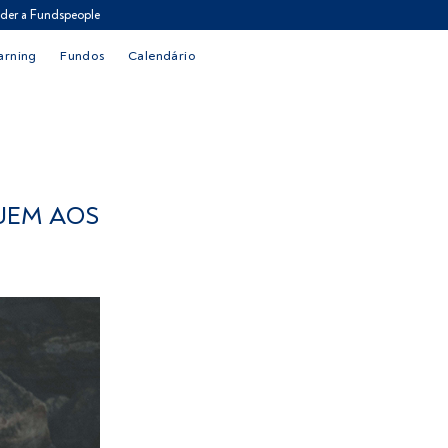
der a Fundspeople
arning
Fundos
Calendário
UEM AOS