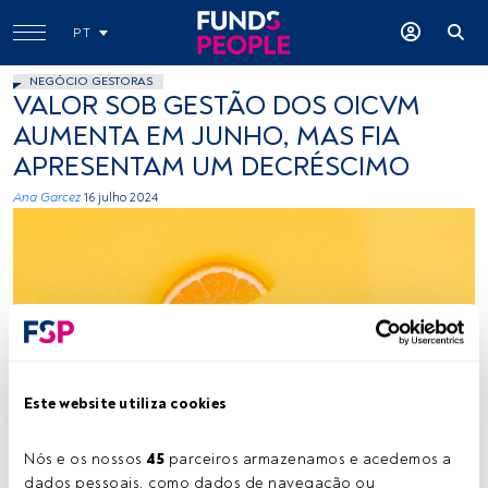
PT
NEGÓCIO GESTORAS
VALOR SOB GESTÃO DOS OICVM
AUMENTA EM JUNHO, MAS FIA
APRESENTAM UM DECRÉSCIMO
Ana Garcez
16 julho 2024
Créditos: Diana Polekhina (Unsplash)
Este website utiliza cookies
Nós e os nossos 
45
 parceiros armazenamos e acedemos a 
Tempo de leitura:
1 min.
dados pessoais, como dados de navegação ou 