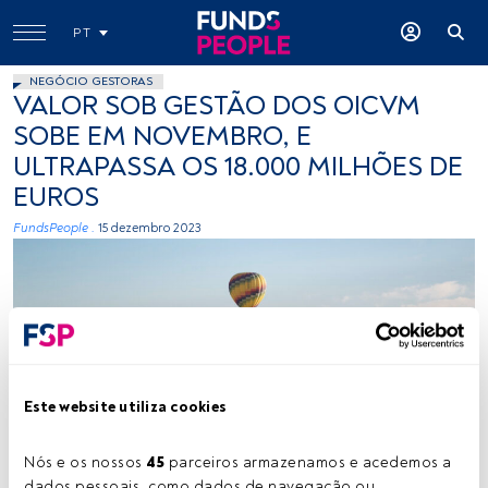
PT
NEGÓCIO GESTORAS
VALOR SOB GESTÃO DOS OICVM
SOBE EM NOVEMBRO, E
ULTRAPASSA OS 18.000 MILHÕES DE
EUROS
FundsPeople .
15 dezembro 2023
Este website utiliza cookies
Créditos: Kupono Kuwamura (Unsplash)
Nós e os nossos 
45
 parceiros armazenamos e acedemos a 
dados pessoais, como dados de navegação ou 