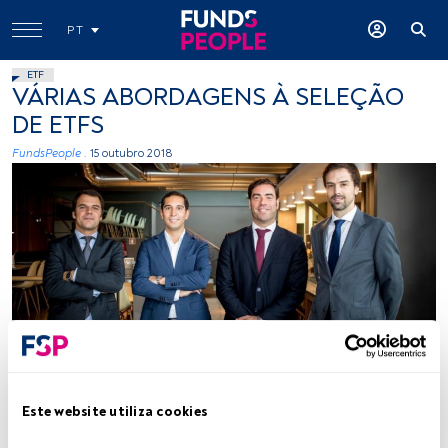
PT
ETF
VÁRIAS ABORDAGENS À SELEÇÃO
DE ETFS
FundsPeople .
15 outubro 2018
-
Este website utiliza cookies
Tempo de leitura:
4 min.