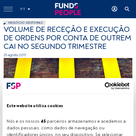
PT
NEGÓCIO GESTORAS
VOLUME DE RECEÇÃO E EXECUÇÃO
DE ORDENS POR CONTA DE OUTREM
CAI NO SEGUNDO TRIMESTRE
25 agosto 2017
Este website utiliza cookies
marc falardeau, Flickr, Creative Commons
Nós e os nossos 
45
 parceiros armazenamos e acedemos a 
dados pessoais, como dados de navegação ou 
Tempo de leitura:
2 min.
identificadores únicos, no seu dispositivo. Se selecionar 