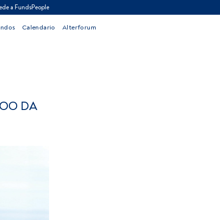
ede a FundsPeople
ondos
Calendario
Alterforum
LOO DA