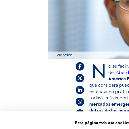
Foto cedida
N
o es fácil
del
Aberd
America 
que considera pued
entender en profun
todavía más importa
mercados emergent
detrás de los neg
Esta página web usa cookie