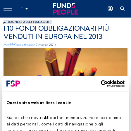
IT
BUSINESS ASSET MANAGER
I 10 FONDI OBBLIGAZIONARI PIÙ
VENDUTI IN EUROPA NEL 2013
Maddalena Liccione
7 marzo 2014
foto: autor mao_lini, Flickr, creative commons
Questo sito web utilizza i cookie
Sia noi che i nostri 
45
 partner memorizziamo e accediamo 
Tempo di lettura:
2 min.
ai dati personali, come i dati di navigazione o gli 
identificatori univoci, sul tuo dispositivo. Selezionando 