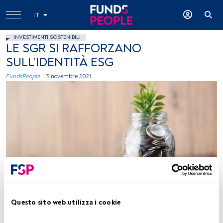
IT
INVESTIMENTI SOSTENIBILI
LE SGR SI RAFFORZANO
SULL’IDENTITÀ ESG
FundsPeople .
15 novembre 2021
Towfiqu Barbhuiya, Unsplash
Questo sito web utilizza i cookie
Tempo di lettura:
3 min.