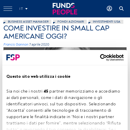
IT
BUSINESS ASSET MANAGER
FONDI AZIONARI
INVESTIMENTI USA
COME INVESTIRE IN SMALL CAP
AMERICANE OGGI?
Francis Gannon
7 aprile 2020
Questo sito web utilizza i cookie
Sia noi che i nostri 
45
 partner memorizziamo e accediamo 
Francis Gannon, Co-CIO di Royce Investment Partners, affiliata Legg
Mason
ai dati personali, come i dati di navigazione o gli 
identificatori univoci, sul tuo dispositivo. Selezionando 
“Accetta” consenti alle tecnologie di tracciamento di 
supportare le finalità indicate in “Noi e i nostri partner 
Tempo di lettura:
4 min.
trattiamo i dati per fornire”, mentre selezionando “Rifiuta 
tutto” o revocando il tuo consenso, le disabiliterai. Se i 