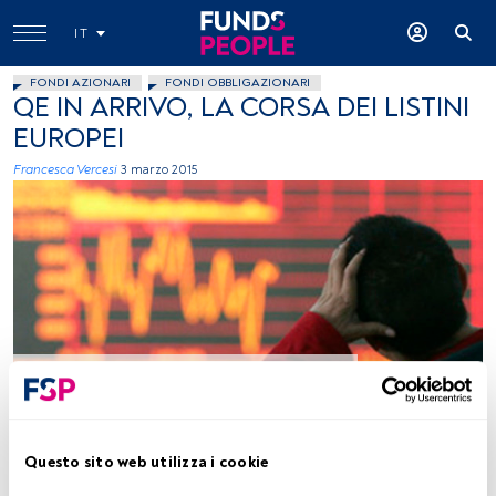
IT
FONDI AZIONARI
FONDI OBBLIGAZIONARI
QE IN ARRIVO, LA CORSA DEI LISTINI
EUROPEI
Francesca Vercesi
3 marzo 2015
foto: autor Artemuestra,, Flickr, creative commons
Tempo di lettura:
3 min.
Questo sito web utilizza i cookie