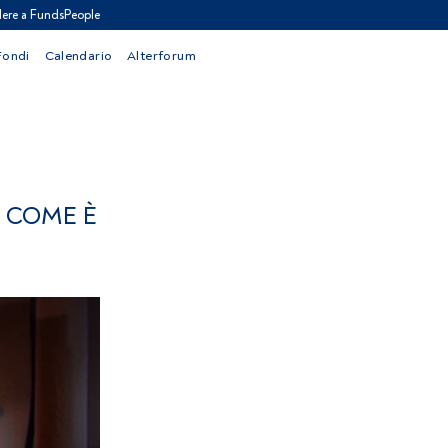
ere a FundsPeople
Fondi
Calendario
Alterforum
E COME È