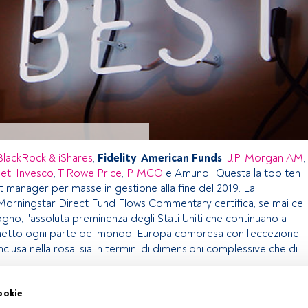
BlackRock & iShares
,
Fidelity
,
American Funds
,
J.P. Morgan AM
,
eet
,
Invesco
,
T.Rowe Price
,
PIMCO
e Amundi. Questa la top ten
t manager per masse in gestione alla fine del 2019. La
Morningstar Direct Fund Flows Commentary certifica, se mai ce
gno, l'assoluta preminenza degli Stati Uniti che continuano a
netto ogni parte del mondo, Europa compresa con l'eccezione
nclusa nella rosa, sia in termini di dimensioni complessive che di
ookie