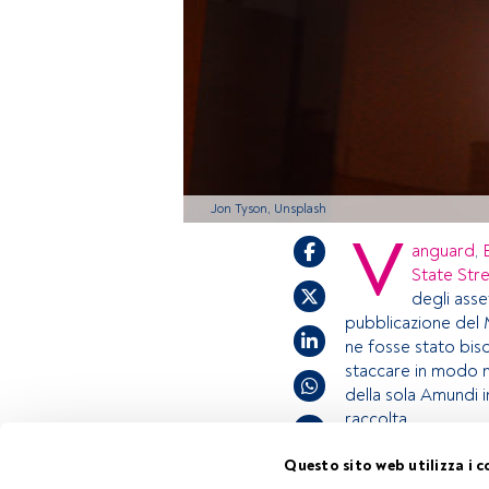
Jon Tyson, Unsplash
V
anguard
,
State Str
degli asse
pubblicazione del 
ne fosse stato biso
staccare in modo 
della sola Amundi i
raccolta.
Questo sito web utilizza i c