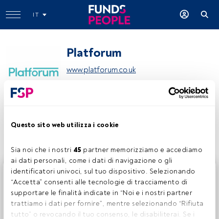
IT
Platforum
www.platforum.co.uk
Condividi:
Questo sito web utilizza i cookie
Sia noi che i nostri 
45
 partner memorizziamo e accediamo 
ai dati personali, come i dati di navigazione o gli 
identificatori univoci, sul tuo dispositivo. Selezionando 
Questo è un articolo riservato agli utenti FundsPeople. Se
“Accetta” consenti alle tecnologie di tracciamento di 
sei già registrato, accedi tramite il pulsante Login. Se non
supportare le finalità indicate in “Noi e i nostri partner 
hai ancora un account, ti invitiamo a registrarti per scoprire
trattiamo i dati per fornire”, mentre selezionando “Rifiuta 
tutti i contenuti che FundsPeople ha da offrire.
tutto” o revocando il tuo consenso, le disabiliterai. Se i 
Accedere a FundsPeople