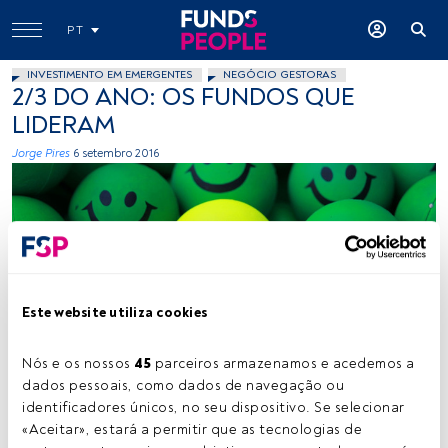
PT
INVESTIMENTO EM EMERGENTES
NEGÓCIO GESTORAS
2/3 DO ANO: OS FUNDOS QUE
LIDERAM
Jorge Pires
6 setembro 2016
Este website utiliza cookies
seanbjack, Flickr, Creative COmmons
Nós e os nossos 
45
 parceiros armazenamos e acedemos a 
dados pessoais, como dados de navegação ou 
identificadores únicos, no seu dispositivo. Se selecionar 
Tempo de leitura:
23 s.
«Aceitar», estará a permitir que as tecnologias de 